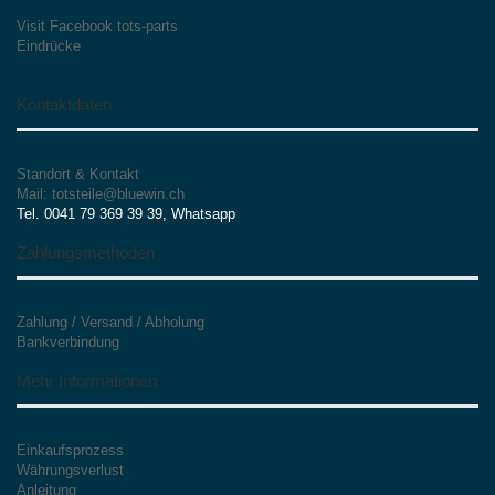
Visit Facebook tots-parts
Eindrücke
Kontaktdaten
Standort & Kontakt
Mail: totsteile@bluewin.ch
Tel. 0041 79 369 39 39, Whatsapp
Zahlungsmethoden
Zahlung / Versand / Abholung
Bankverbindung
Mehr Informationen
Einkaufsprozess
Währungsverlust
Anleitung