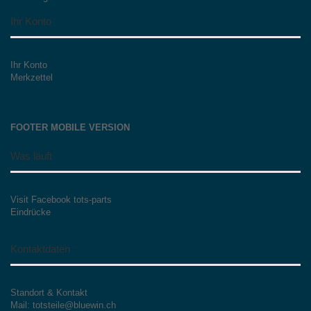
Ihr Konto
Ihr Konto
Merkzettel
FOOTER MOBILE VERSION
Was läuft
Visit Facebook tots-parts
Eindrücke
Kontaktdaten
Standort & Kontakt
Mail: totsteile@bluewin.ch