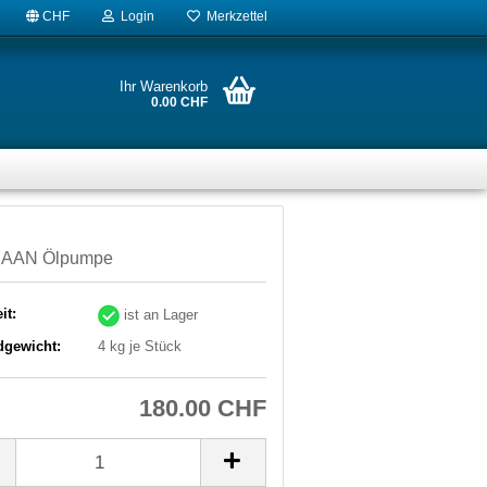
CHF
Login
Merkzettel
Ihr Warenkorb
0.00 CHF
 AAN Ölpumpe
it:
ist an Lager
dgewicht:
4
kg je Stück
180.00 CHF