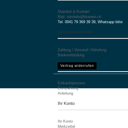
Standort & Kontakt
Mail: totsteile@bluewin.ch
Tel. 0041 79 369 39 39, Whatsapp bitte
Zahlungsmethoden
Zahlung / Versand / Abholung
Bankverbindung
Mehr Informationen
Vertrag widerrufen
Einkaufsprozess
Eurozahlung
Anleitung
Ihr Konto
Ihr Konto
Merkzettel