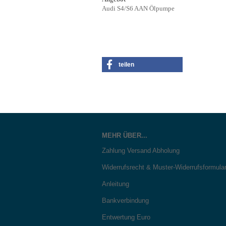
Audi S4/S6 AAN Ölpumpe
teilen
MEHR ÜBER...
Zahlung Versand Abholung
Widerrufsrecht & Muster-Widerrufsformula
Anleitung
Bankverbindung
Entwertung Euro