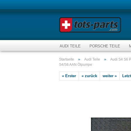
AUDI TEILE
PORSCHE TEILE
»
»
Startseite
Audi Teile
Audi S4 S6 P
S4/S6 AAN Ölpumpe
« Erster
« zurück
weiter »
Letzt