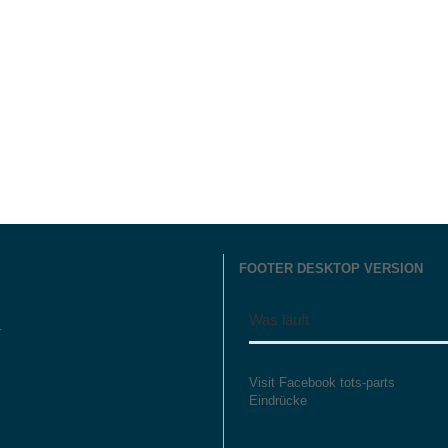
FOOTER DESKTOP VERSION
Was läuft
r
Visit Facebook tots-parts
Eindrücke