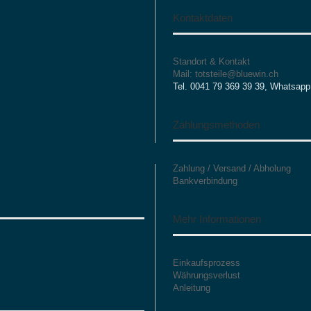
Kontaktdaten
Standort & Kontakt
Mail: totsteile@bluewin.ch
Tel. 0041 79 369 39 39, Whatsapp
Zahlungsmethoden
Zahlung / Versand / Abholung
Bankverbindung
Mehr Informationen
Einkaufsprozess
Währungsverlust
Anleitung