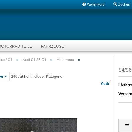
Warenkorb
Suchen
MOTORRAD TEILE
FAHRZEUGE
»
»
»
lus / C4
Audi S4 S6 C4
Motorraum
S4/S6
er »
140
Artikel in dieser Kategorie
Audi
Lieferze
Versan