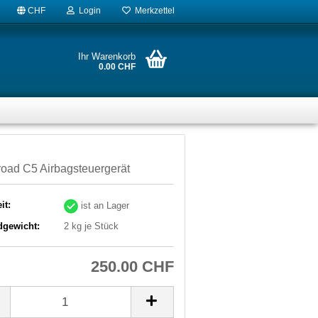
CHF
Login
Merkzettel
Ihr Warenkorb
0.00 CHF
road C5 Airbagsteuergerät
it:
ist an Lager
dgewicht:
2
kg je Stück
250.00 CHF