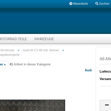
Warenkorb
Suchen
MOTORRAD TEILE
FAHRZEUGE
»
»
A6 Allroad
Audi A6 C5 4B inkl. Allroad
bagsteuergerät
A6 All
er »
41
Artikel in dieser Kategorie
Audi
Lieferze
Versan