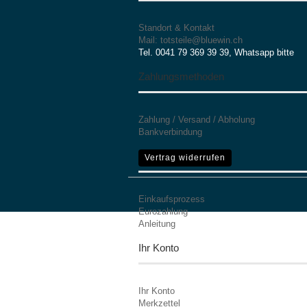
Standort & Kontakt
Mail: totsteile@bluewin.ch
Tel. 0041 79 369 39 39, Whatsapp bitte
Zahlungsmethoden
Zahlung / Versand / Abholung
Bankverbindung
Mehr Informationen
Vertrag widerrufen
Einkaufsprozess
Eurozahlung
Anleitung
Ihr Konto
Ihr Konto
Merkzettel