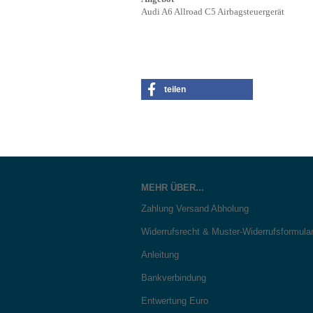
Audi A6 Allroad C5 Airbagsteuergerät
teilen
MEHR ÜBER...
Zahlung Versand Abholung
Widerrufsrecht & Muster-Widerrufsformula
Anleitung
Bankverbindung
Entwertung Euro