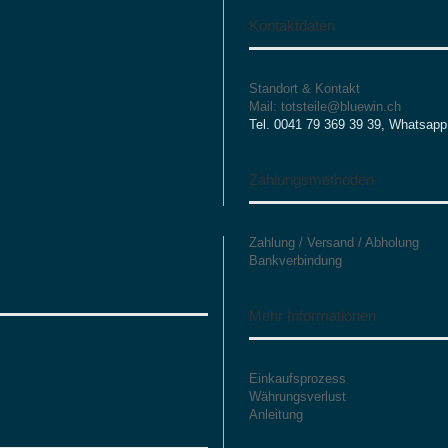
Kontaktdaten
Standort & Kontakt
Mail: totsteile@bluewin.ch
Tel. 0041 79 369 39 39, Whatsapp
Zahlungsmethoden
Zahlung / Versand / Abholung
Bankverbindung
Mehr Informationen
Einkaufsprozess
Währungsverlust
Anleitung