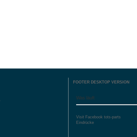
FOOTER DESKTOP VERSION
Was läuft
r
Visit Facebook tots-parts
Eindrücke