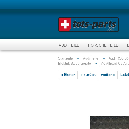
AUDI TEILE
PORSCHE TEILE
»
»
Startseite
Audi Teile
Audi RS6 S6 
»
Elektrik Steuergeräte
A6 Allroad C5 Air
« Erster
« zurück
weiter »
Letzt