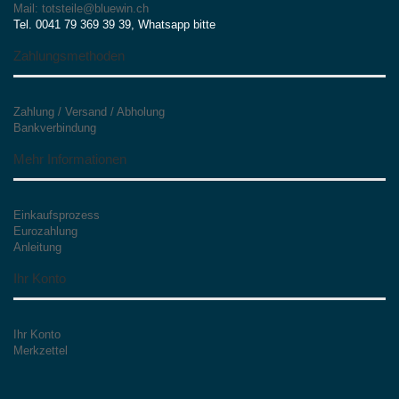
Mail: totsteile@bluewin.ch
Tel. 0041 79 369 39 39, Whatsapp bitte
Zahlungsmethoden
Zahlung / Versand / Abholung
Bankverbindung
Mehr Informationen
Einkaufsprozess
Eurozahlung
Anleitung
Ihr Konto
Ihr Konto
Merkzettel