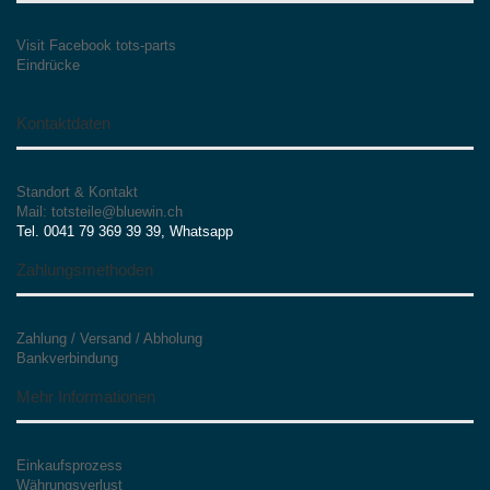
Visit Facebook tots-parts
Eindrücke
Kontaktdaten
Standort & Kontakt
Mail: totsteile@bluewin.ch
Tel. 0041 79 369 39 39, Whatsapp
Zahlungsmethoden
Zahlung / Versand / Abholung
Bankverbindung
Mehr Informationen
Einkaufsprozess
Währungsverlust