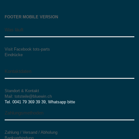
FOOTER MOBILE VERSION
Was läuft
Visit Facebook tots-parts
Eindrücke
Kontaktdaten
Standort & Kontakt
Mail: totsteile@bluewin.ch
Tel. 0041 79 369 39 39, Whatsapp bitte
Zahlungsmethoden
Zahlung / Versand / Abholung
Bankverbindung