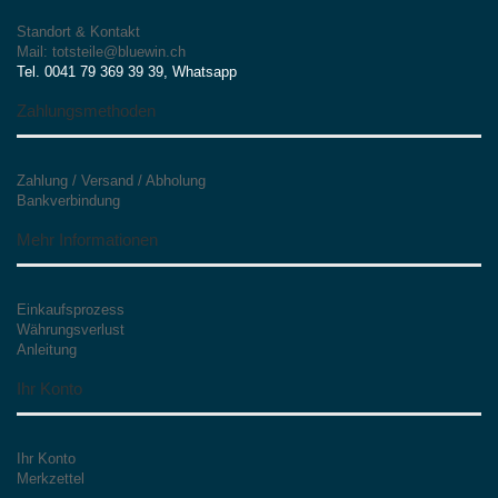
Standort & Kontakt
Mail: totsteile@bluewin.ch
Tel. 0041 79 369 39 39, Whatsapp
Zahlungsmethoden
Zahlung / Versand / Abholung
Bankverbindung
Mehr Informationen
Einkaufsprozess
Währungsverlust
Anleitung
Ihr Konto
Ihr Konto
Merkzettel