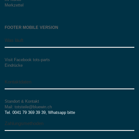
Merkzettel
FOOTER MOBILE VERSION
Was läuft
Visit Facebook tots-parts
Eindrücke
Kontaktdaten
Standort & Kontakt
Mail: totsteile@bluewin.ch
Tel. 0041 79 369 39 39, Whatsapp bitte
Zahlungsmethoden