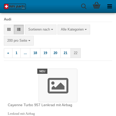
Audi
Sortieren nach
Sortieren nach
Alle Kategorien
pro Seite
200 pro Seite
«
1
...
18
19
20
21
22
NEU
Cayenne Turbo 957 Lenkrad mit Airbag
Lenkrad mit Airbag