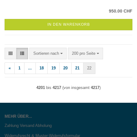
950.00 CHF
IN DEN WARENKORB
Sortieren nach
pro Seite
Sortieren nach
200 pro Seite
«
1
...
18
19
20
21
22
4201
bis
4217
(von insgesamt
4217
)
MEHR ÜBER...
Zahlung Versand Abholung
Widerrufsrecht & Muster-Widerrufsformular