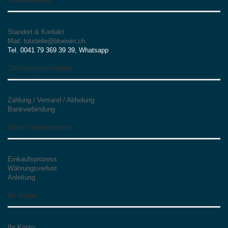
Standort & Kontakt
Mail: totsteile@bluewin.ch
Tel. 0041 79 369 39 39, Whatsapp
Zahlungsmethoden
Zahlung / Versand / Abholung
Bankverbindung
Mehr Informationen
Einkaufsprozess
Währungsverlust
Anleitung
Ihr Konto
Ihr Konto