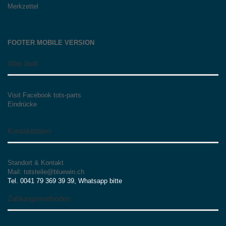
Merkzettel
FOOTER MOBILE VERSION
Was läuft
Visit Facebook tots-parts
Eindrücke
Kontaktdaten
Standort & Kontakt
Mail: totsteile@bluewin.ch
Tel. 0041 79 369 39 39, Whatsapp bitte
Zahlungsmethoden