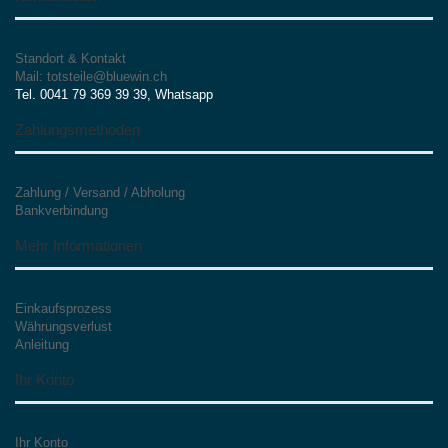
Standort & Kontakt
Mail: totsteile@bluewin.ch
Tel. 0041 79 369 39 39, Whatsapp
Zahlungsmethoden
Zahlung / Versand / Abholung
Bankverbindung
Mehr Informationen
Einkaufsprozess
Währungsverlust
Anleitung
Ihr Konto
Ihr Konto