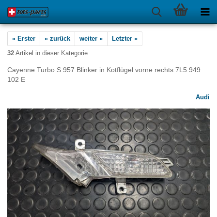
« Erster
« zurück
weiter »
Letzter »
32
Artikel in dieser Kategorie
Cayenne Turbo S 957 Blinker in Kotflügel vorne rechts 7L5 949
102 E
Audi