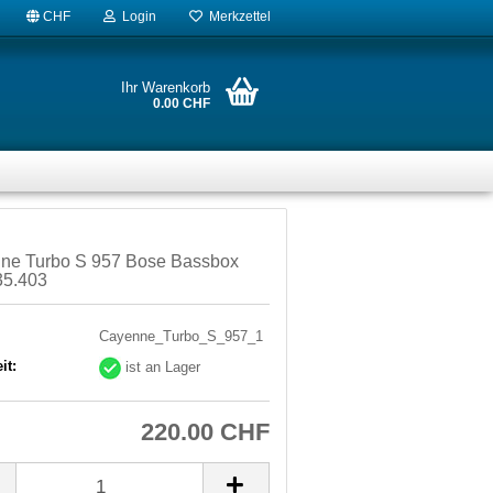
CHF
Login
Merkzettel
Ihr Warenkorb
0.00 CHF
ne Turbo S 957 Bose Bassbox
35.403
Cayenne_Turbo_S_957_1
it:
ist an Lager
220.00 CHF