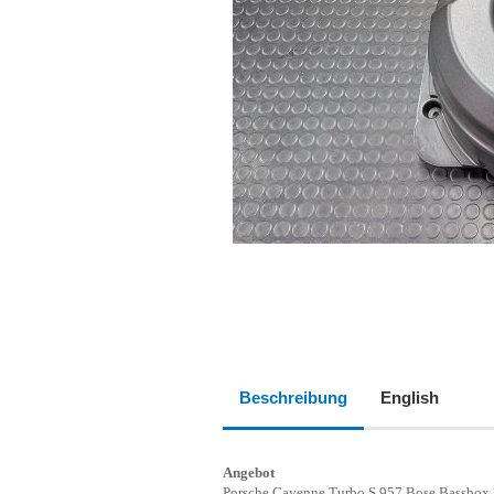
Beschreibung
English
Angebot
Porsche Cayenne Turbo S 957 Bose Bassbox