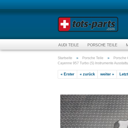
AUDI TEILE
PORSCHE TEILE
»
»
Startseite
Porsche Teile
Porsche 
Cayenne 957 Turbo (S) Instrumente Ausstatt
« Erster
« zurück
weiter »
Letzt