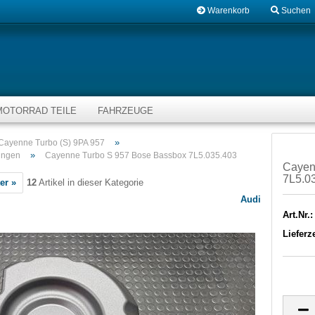
Warenkorb
Suchen
MOTORRAD TEILE
FAHRZEUGE
»
Cayenne Turbo (S) 9PA 957
»
ungen
Cayenne Turbo S 957 Bose Bassbox 7L5.035.403
Cayen
7L5.0
er »
12
Artikel in dieser Kategorie
Audi
Art.Nr.:
Lieferze