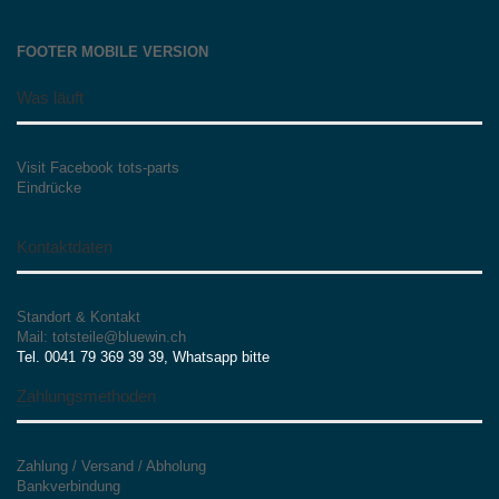
FOOTER MOBILE VERSION
Was läuft
Visit Facebook tots-parts
Eindrücke
Kontaktdaten
Standort & Kontakt
Mail: totsteile@bluewin.ch
Tel. 0041 79 369 39 39, Whatsapp bitte
Zahlungsmethoden
Zahlung / Versand / Abholung
Bankverbindung