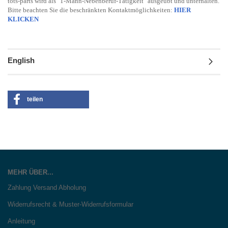
tots-parts wird als "1-Mann-Nebenberuf-Tätigkeit" ausgeübt und unterhalten.
Bitte beachten Sie die beschränkten Kontaktmöglichkeiten:
HIER
KLICKEN
English
teilen
MEHR ÜBER...
Zahlung Versand Abholung
Widerrufsrecht & Muster-Widerrufsformular
Anleitung