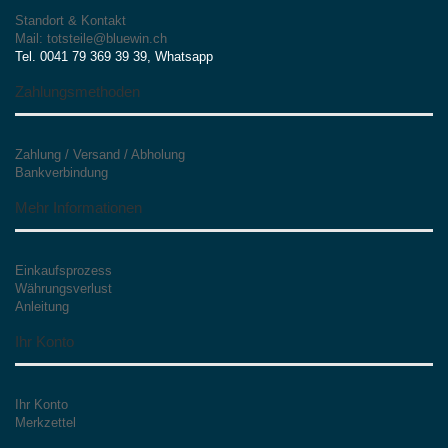
Standort & Kontakt
Mail: totsteile@bluewin.ch
Tel. 0041 79 369 39 39, Whatsapp
Zahlungsmethoden
Zahlung / Versand / Abholung
Bankverbindung
Mehr Informationen
Einkaufsprozess
Währungsverlust
Anleitung
Ihr Konto
Ihr Konto
Merkzettel