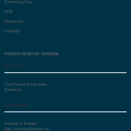
Entwertung Euro
AGB
Impressum
Copyright
FOOTER DESKTOP VERSION
Was läuft
Visit Facebook tots-parts
Eindrücke
Kontaktdaten
Standort & Kontakt
Mail: totsteile@bluewin.ch