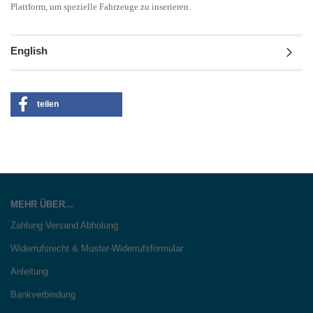
Plattform, um spezielle Fahrzeuge zu inserieren.
English
teilen
MEHR ÜBER...
Zahlung Versand Abholung
Widerrufsrecht & Muster-Widerrufsformular
Anleitung
Bankverbindung