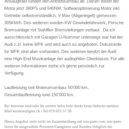
Ansaugtrakt runden den Antriebsumbau ab. Darum leistet der
Motor jetzt 380PS und 540NM. Softwaroptimierung Motor inkl.
Getriebe selbstverständlich. V-Max (Abgeriegelt) gemessen
305KM/h. Des weiteren wurden KW Gewindefahrwerk, Porsche
Bremsanlage mit Stahlflex Bremsleitungen verbaut . Da ich
ausschliesslich mit Garagen U-Nummer unterwegs war hat der
Audi z.zt. keine MFK und wird auch so angeboten. Dokumente
für MFK sind aber vorhanden. Des weiteren besitzt der Audi
eine High-End Musikanlage der audiophilen Oberklasse. Für alle
weiteren Informationen stehe ich gerne persönlich zur
Verfügung.
Laufleistung seit Motorumumbau: 50'000 km,
Gesamtlaufleistung rund 150'000 km.
Bei Interesse und/oder für weitere Infos bitte direkt beim Anbieter melden:
Mail kerstein@gmx.ch / Tel 079 655 57 58
Dieses Angebot steht nicht im Zusammenhang mit tots-parts.com. tots-parts
bietet für ausgewählte Personen/Garagisten und Kunden lediglich die