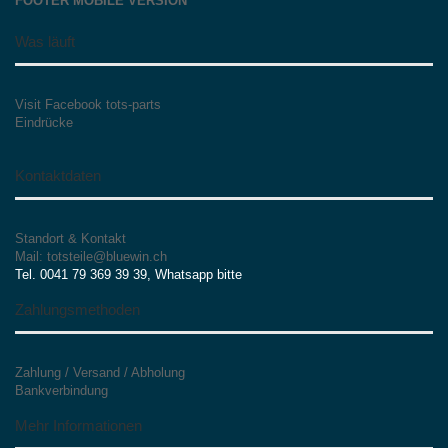
FOOTER MOBILE VERSION
Was läuft
Visit Facebook tots-parts
Eindrücke
Kontaktdaten
Standort & Kontakt
Mail: totsteile@bluewin.ch
Tel. 0041 79 369 39 39, Whatsapp bitte
Zahlungsmethoden
Zahlung / Versand / Abholung
Bankverbindung
Mehr Informationen