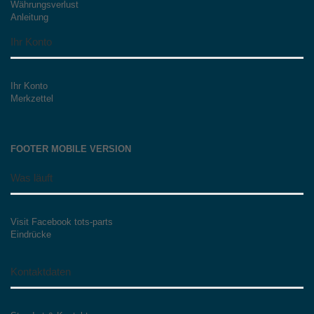
Währungsverlust
Anleitung
Ihr Konto
Ihr Konto
Merkzettel
FOOTER MOBILE VERSION
Was läuft
Visit Facebook tots-parts
Eindrücke
Kontaktdaten