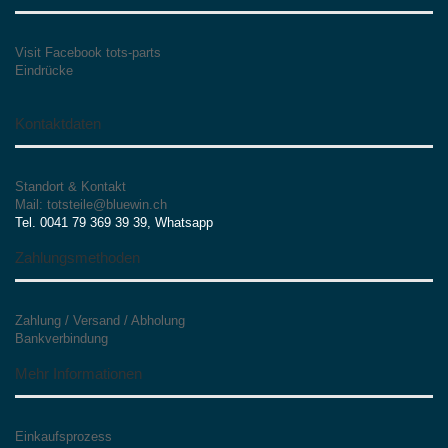
Visit Facebook tots-parts
Eindrücke
Kontaktdaten
Standort & Kontakt
Mail: totsteile@bluewin.ch
Tel. 0041 79 369 39 39, Whatsapp
Zahlungsmethoden
Zahlung / Versand / Abholung
Bankverbindung
Mehr Informationen
Einkaufsprozess