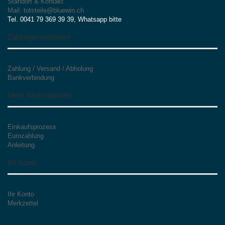
Standort & Kontakt
Mail: totsteile@bluewin.ch
Tel. 0041 79 369 39 39, Whatsapp bitte
Zahlungsmethoden
Zahlung / Versand / Abholung
Bankverbindung
Mehr Informationen
Einkaufsprozess
Eurozahlung
Anleitung
Ihr Konto
Ihr Konto
Merkzettel