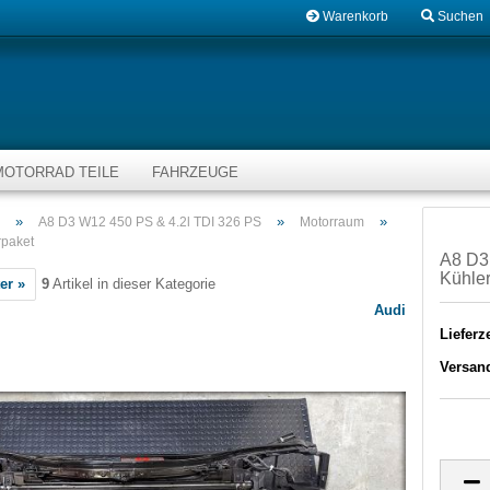
Warenkorb
Suchen
MOTORRAD TEILE
FAHRZEUGE
»
»
»
A8 D3 W12 450 PS & 4.2l TDI 326 PS
Motorraum
rpaket
A8 D3 
Kühle
er »
9
Artikel in dieser Kategorie
Audi
Lieferze
Versan