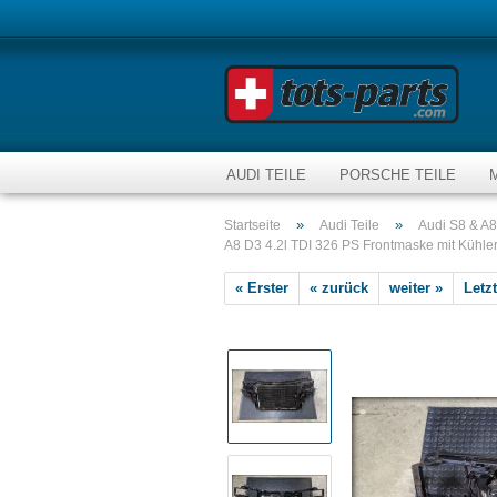
AUDI TEILE
PORSCHE TEILE
»
»
Startseite
Audi Teile
Audi S8 & A8
A8 D3 4.2l TDI 326 PS Frontmaske mit Kühle
« Erster
« zurück
weiter »
Letzt