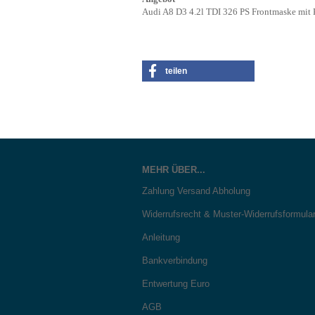
Audi A8 D3 4.2l TDI 326 PS Frontmaske mit 
teilen
MEHR ÜBER...
Zahlung Versand Abholung
Widerrufsrecht & Muster-Widerrufsformula
Anleitung
Bankverbindung
Entwertung Euro
AGB