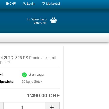
CHF
Login
Merkzettel
Ihr Warenkorb
0.00 CHF
4.2l TDI 326 PS Frontmaske mit
rpaket
it:
ist an Lager
dgewicht:
30
kg je Stück
1'490.00 CHF