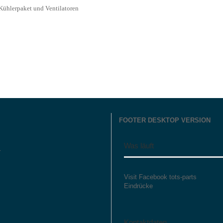
Kühlerpaket und Ventilatoren
FOOTER DESKTOP VERSION
Was läuft
r
Visit Facebook tots-parts
Eindrücke
Kontaktdaten