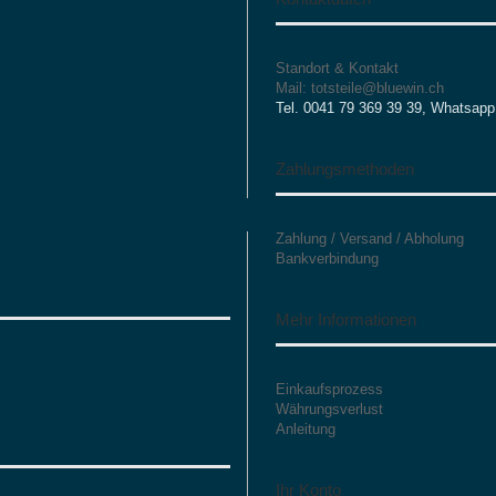
Standort & Kontakt
Mail: totsteile@bluewin.ch
Tel. 0041 79 369 39 39, Whatsapp
Zahlungsmethoden
Zahlung / Versand / Abholung
Bankverbindung
Mehr Informationen
Einkaufsprozess
Währungsverlust
Anleitung
Ihr Konto