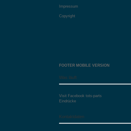
Impressum
Copyright
FOOTER MOBILE VERSION
Was läuft
Visit Facebook tots-parts
Eindrücke
Kontaktdaten