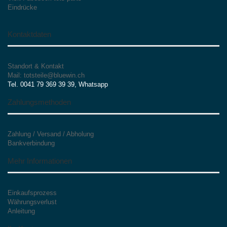
Eindrücke
Kontaktdaten
Standort & Kontakt
Mail: totsteile@bluewin.ch
Tel. 0041 79 369 39 39, Whatsapp
Zahlungsmethoden
Zahlung / Versand / Abholung
Bankverbindung
Mehr Informationen
Einkaufsprozess
Währungsverlust
Anleitung