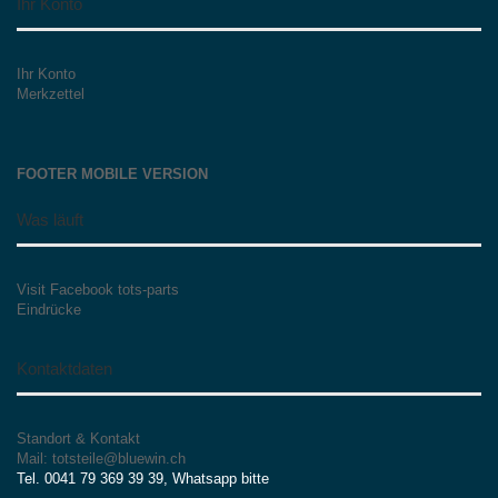
Ihr Konto
Ihr Konto
Merkzettel
FOOTER MOBILE VERSION
Was läuft
Visit Facebook tots-parts
Eindrücke
Kontaktdaten
Standort & Kontakt
Mail: totsteile@bluewin.ch
Tel. 0041 79 369 39 39, Whatsapp bitte