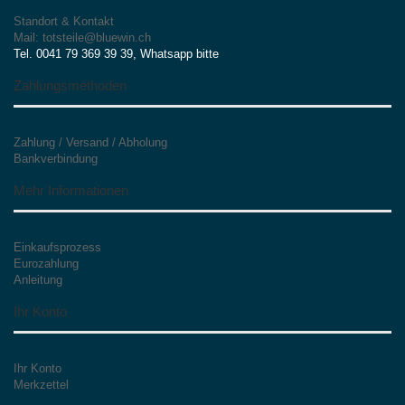
Standort & Kontakt
Mail: totsteile@bluewin.ch
Tel. 0041 79 369 39 39, Whatsapp bitte
Zahlungsmethoden
Zahlung / Versand / Abholung
Bankverbindung
Mehr Informationen
Einkaufsprozess
Eurozahlung
Anleitung
Ihr Konto
Ihr Konto
Merkzettel