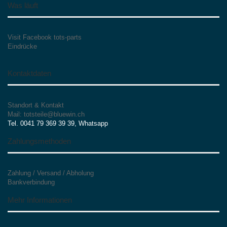
Was läuft
Visit Facebook tots-parts
Eindrücke
Kontaktdaten
Standort & Kontakt
Mail: totsteile@bluewin.ch
Tel. 0041 79 369 39 39, Whatsapp
Zahlungsmethoden
Zahlung / Versand / Abholung
Bankverbindung
Mehr Informationen