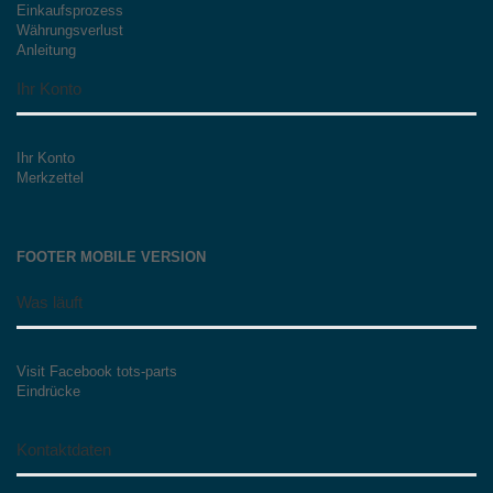
Einkaufsprozess
Währungsverlust
Anleitung
Ihr Konto
Ihr Konto
Merkzettel
FOOTER MOBILE VERSION
Was läuft
Visit Facebook tots-parts
Eindrücke
Kontaktdaten