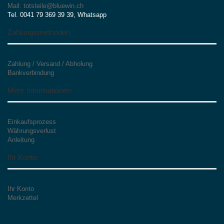
Mail: totsteile@bluewin.ch
Tel. 0041 79 369 39 39, Whatsapp
Zahlungsmethoden
Zahlung / Versand / Abholung
Bankverbindung
Mehr Informationen
Einkaufsprozess
Währungsverlust
Anleitung
Ihr Konto
Ihr Konto
Merkzettel