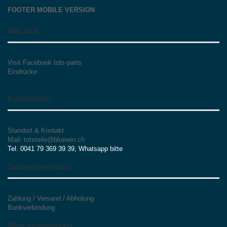
FOOTER MOBILE VERSION
Was läuft
Visit Facebook tots-parts
Eindrücke
Kontaktdaten
Standort & Kontakt
Mail: totsteile@bluewin.ch
Tel. 0041 79 369 39 39, Whatsapp bitte
Zahlungsmethoden
Zahlung / Versand / Abholung
Bankverbindung
Mehr Informationen