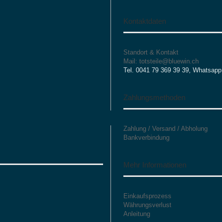
Kontaktdaten
Standort & Kontakt
Mail: totsteile@bluewin.ch
Tel. 0041 79 369 39 39, Whatsapp
Zahlungsmethoden
Zahlung / Versand / Abholung
Bankverbindung
Mehr Informationen
Einkaufsprozess
Währungsverlust
Anleitung