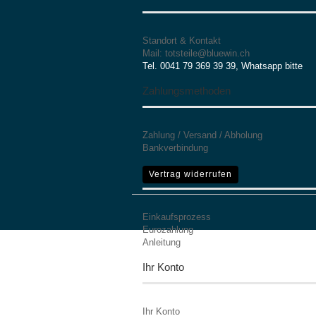
Standort & Kontakt
Mail: totsteile@bluewin.ch
Tel. 0041 79 369 39 39, Whatsapp bitte
Zahlungsmethoden
Zahlung / Versand / Abholung
Bankverbindung
Mehr Informationen
Vertrag widerrufen
Einkaufsprozess
Eurozahlung
Anleitung
Ihr Konto
Ihr Konto