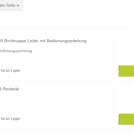
Seite
pro Seite
89 Bordmappe Leder mit Bedienungsanleitung
edienungsanleitung
ist an Lager
 Restteile
ist an Lager