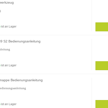
werkzeug
g
ist an Lager
9 S2 Bedienungsanleitung
leitung
ist an Lager
mappe Bedienungsanleitung
edienungsanleitung
ist an Lager