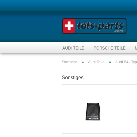
AUDI TEILE
PORSCHE TEILE
»
»
Startseite
Audi Teile
Audi B4 / Ty
Sonstiges