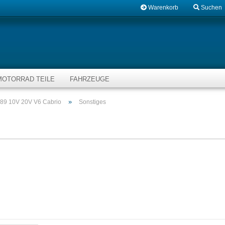
Warenkorb
Suchen
MOTORRAD TEILE
FAHRZEUGE
»
p89 10V 20V V6 Cabrio
Sonstiges