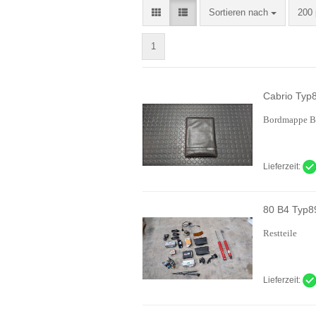
Sortieren nach
pro 
Sortieren nach
200 
1
Cabrio Typ
Bordmappe B
Lieferzeit:
80 B4 Typ89
Restteile
Lieferzeit: