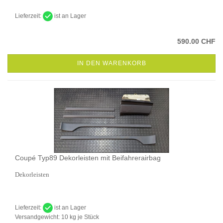
Lieferzeit:
ist an Lager
590.00 CHF
IN DEN WARENKORB
Coupé Typ89 Dekorleisten mit Beifahrerairbag
Dekorleisten
Lieferzeit:
ist an Lager
Versandgewicht:
10
kg je Stück