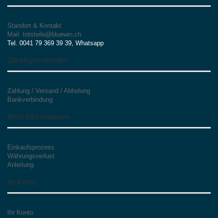
Standort & Kontakt
Mail: totsteile@bluewin.ch
Tel. 0041 79 369 39 39, Whatsapp
Zahlungsmethoden
Zahlung / Versand / Abholung
Bankverbindung
Mehr Informationen
Einkaufsprozess
Währungsverlust
Anleitung
Ihr Konto
Ihr Konto