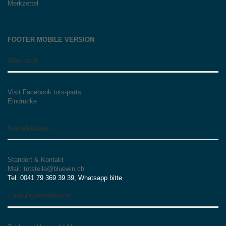
Merkzettel
FOOTER MOBILE VERSION
Was läuft
Visit Facebook tots-parts
Eindrücke
Kontaktdaten
Standort & Kontakt
Mail: totsteile@bluewin.ch
Tel. 0041 79 369 39 39, Whatsapp bitte
Zahlungsmethoden