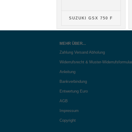
SUZUKI GSX 750 F
MEHR ÜBER...
Zahlung Versand Abholung
Widerrufsrecht & Muster-Widerrufsformula
Anleitung
Bankverbindung
Entwertung Euro
AGB
Impressum
Copyright