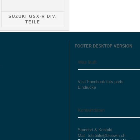
SUZUKI GSX-R DIV.
TEILE
FOOTER DESKTOP VERSION
Was läuft
r
Visit Facebook tots-parts
Eindrücke
Kontaktdaten
Standort & Kontakt
Mail: totsteile@bluewin.ch