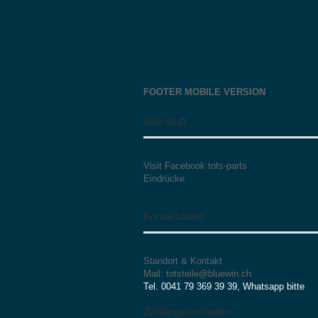
FOOTER MOBILE VERSION
Was läuft
Visit Facebook tots-parts
Eindrücke
Kontaktdaten
Standort & Kontakt
Mail: totsteile@bluewin.ch
Tel. 0041 79 369 39 39, Whatsapp bitte
Zahlungsmethoden