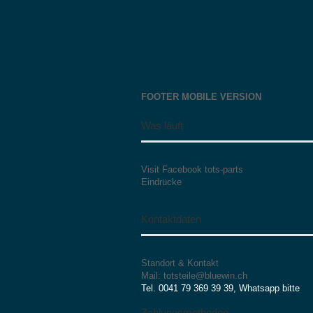
FOOTER MOBILE VERSION
Was läuft
Visit Facebook tots-parts
Eindrücke
Kontaktdaten
Standort & Kontakt
Mail: totsteile@bluewin.ch
Tel. 0041 79 369 39 39, Whatsapp bitte
Zahlungsmethoden