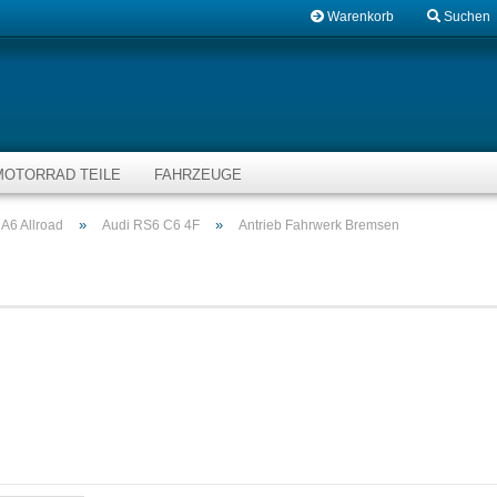
Warenkorb
Suchen
MOTORRAD TEILE
FAHRZEUGE
»
»
A6 Allroad
Audi RS6 C6 4F
Antrieb Fahrwerk Bremsen