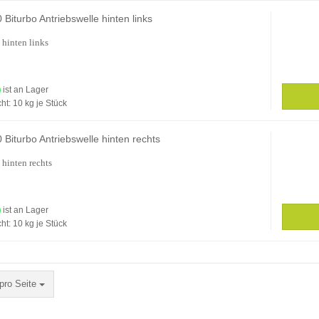
Biturbo Antriebswelle hinten links
 hinten links
ist an Lager
ht:
10
kg je Stück
Biturbo Antriebswelle hinten rechts
 hinten rechts
ist an Lager
ht:
10
kg je Stück
Seite
pro Seite