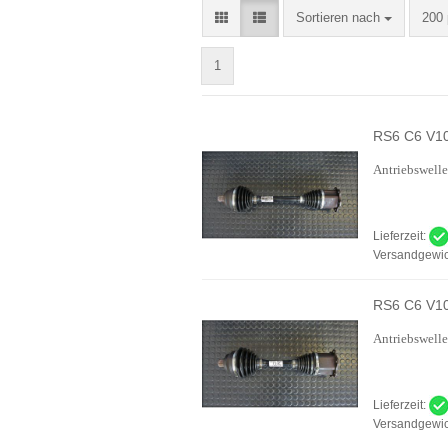
Sortieren nach
pro 
Sortieren nach
200 
1
RS6 C6 V10 
Antriebswelle
Lieferzeit:
Versandgewic
RS6 C6 V10 
Antriebswelle
Lieferzeit:
Versandgewic