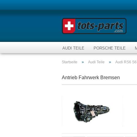
AUDI TEILE
PORSCHE TEILE
»
»
Startseite
Audi Teile
Audi RS6 S6 
Antrieb Fahrwerk Bremsen