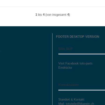
1
bis
4
(von insgesamt
4
)
FOOTER DESKTOP VERSION
Was läuft
r
Visit Facebook tots-parts
Eindrücke
Kontaktdaten
Standort & Kontakt
Mail: totsteile@bluewin.ch