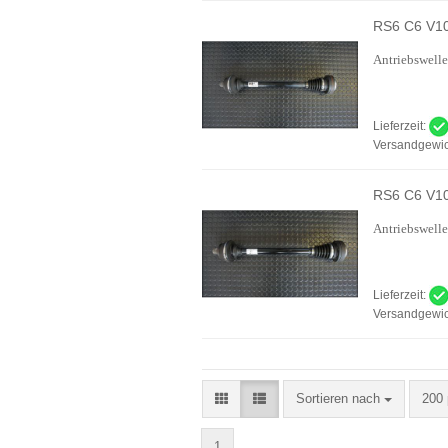
RS6 C6 V10 
Antriebswelle
Lieferzeit:
Versandgewic
RS6 C6 V10 
Antriebswelle
Lieferzeit:
Versandgewic
Sortieren nach
pro 
Sortieren nach
200 
1