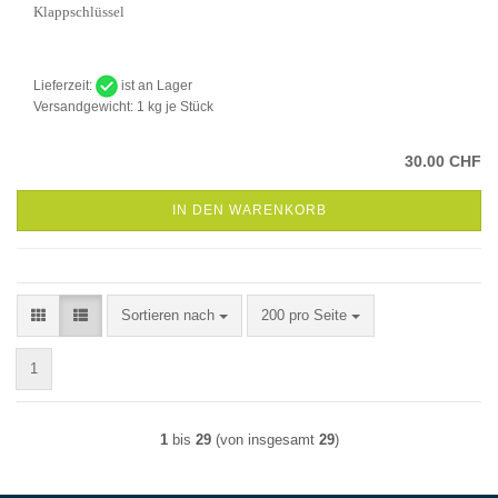
Klappschlüssel
Lieferzeit:
ist an Lager
Versandgewicht:
1
kg je Stück
30.00 CHF
IN DEN WARENKORB
Sortieren nach
pro Seite
Sortieren nach
200 pro Seite
1
1
bis
29
(von insgesamt
29
)