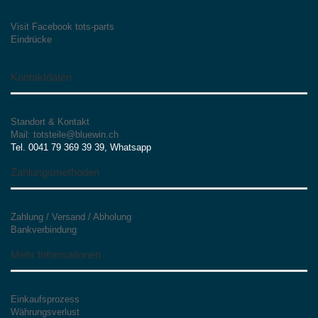
Visit Facebook tots-parts
Eindrücke
Kontaktdaten
Standort & Kontakt
Mail: totsteile@bluewin.ch
Tel. 0041 79 369 39 39, Whatsapp
Zahlungsmethoden
Zahlung / Versand / Abholung
Bankverbindung
Mehr Informationen
Einkaufsprozess
Währungsverlust