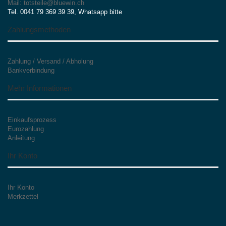
Mail: totsteile@bluewin.ch
Tel. 0041 79 369 39 39, Whatsapp bitte
Zahlungsmethoden
Zahlung / Versand / Abholung
Bankverbindung
Mehr Informationen
Einkaufsprozess
Eurozahlung
Anleitung
Ihr Konto
Ihr Konto
Merkzettel