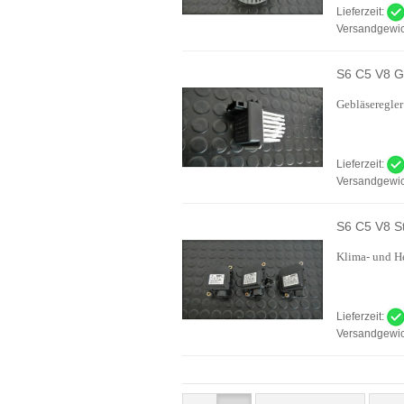
Lieferzeit:
Versandgewic
S6 C5 V8 G
Gebläseregler
Lieferzeit:
Versandgewic
S6 C5 V8 St
Klima- und He
Lieferzeit:
Versandgewic