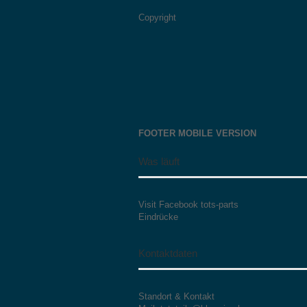
Copyright
FOOTER MOBILE VERSION
Was läuft
Visit Facebook tots-parts
Eindrücke
Kontaktdaten
Standort & Kontakt