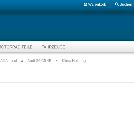
Warenkorb
Suchen
MOTORRAD TEILE
FAHRZEUGE
»
»
A6 Allroad
Audi S6 C5 4B
Klima Heizung