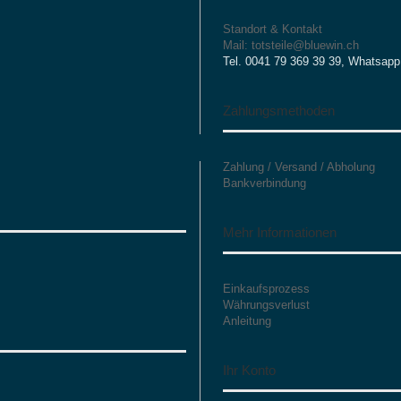
Standort & Kontakt
Mail: totsteile@bluewin.ch
Tel. 0041 79 369 39 39, Whatsapp
Zahlungsmethoden
Zahlung / Versand / Abholung
Bankverbindung
Mehr Informationen
Einkaufsprozess
Währungsverlust
Anleitung
Ihr Konto