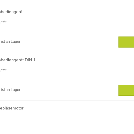
abediengerät
erät
ist an Lager
abediengerät DIN 1
erät
ist an Lager
ebläsemotor