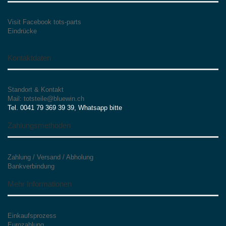
Visit Facebook tots-parts
Eindrücke
Kontaktdaten
Standort & Kontakt
Mail: totsteile@bluewin.ch
Tel. 0041 79 369 39 39, Whatsapp bitte
Zahlungsmethoden
Zahlung / Versand / Abholung
Bankverbindung
Mehr Informationen
Einkaufsprozess
Eurozahlung