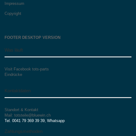
Impressum
Copyright
FOOTER DESKTOP VERSION
Was läuft
Visit Facebook tots-parts
Eindrücke
Kontaktdaten
Standort & Kontakt
Mail: totsteile@bluewin.ch
Tel. 0041 79 369 39 39, Whatsapp
Zahlungsmethoden