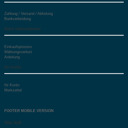
Zahlung / Versand / Abholung
Bankverbindung
Mehr Informationen
Einkaufsprozess
Währungsverlust
Anleitung
Ihr Konto
Ihr Konto
Merkzettel
FOOTER MOBILE VERSION
Was läuft