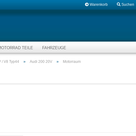
Warenkorb
Suchen
MOTORRAD TEILE
FAHRZEUGE
»
»
 / V8 Typ44
Audi 200 20V
Motorraum