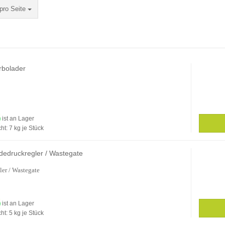
Seite
pro Seite
rbolader
ist an Lager
ht:
7
kg je Stück
dedruckregler / Wastegate
er / Wastegate
ist an Lager
ht:
5
kg je Stück