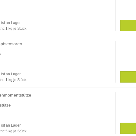
e
ist an Lager
ht:
1
kg je Stück
opfsensoren
n
ist an Lager
ht:
1
kg je Stück
ehmomentstütze
stütze
ist an Lager
ht:
5
kg je Stück