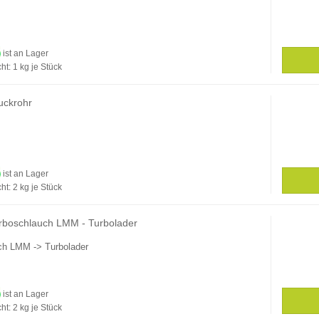
ist an Lager
ht:
1
kg je Stück
uckrohr
ist an Lager
ht:
2
kg je Stück
rboschlauch LMM - Turbolader
ch LMM -> Turbolader
ist an Lager
ht:
2
kg je Stück