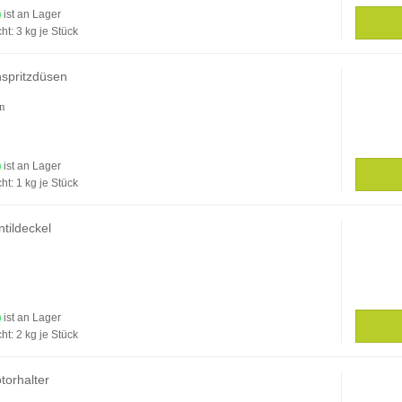
ist an Lager
ht:
3
kg je Stück
spritzdüsen
en
ist an Lager
ht:
1
kg je Stück
tildeckel
ist an Lager
ht:
2
kg je Stück
torhalter