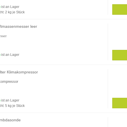
ist an Lager
ht:
2
kg je Stück
ftmassenmesser leer
sser
ist an Lager
lter Klimakompressor
akompressor
ist an Lager
ht:
5
kg je Stück
ambdasonde