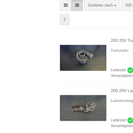
Sortieren nach
pro 
Sortieren nach
200 
1
200 20V Tu
Turbolader
Lieferzeit:
Versandgewic
200 20V La
Ladedruckregl
Lieferzeit:
Versandgewic