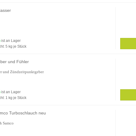
lasser
ist an Lager
ht:
5
kg je Stück
ber und Fühler
er und Zündzeitpunktgeber
ist an Lager
ht:
1
kg je Stück
mco Turboschlauch neu
ch Samco