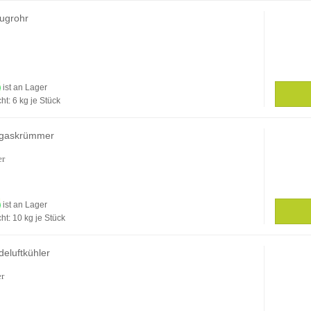
ugrohr
ist an Lager
ht:
6
kg je Stück
bgaskrümmer
er
ist an Lager
ht:
10
kg je Stück
eluftkühler
er