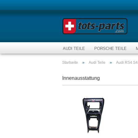
AUDI TEILE
PORSCHE TEILE
»
»
Startseite
Audi Teile
Audi RS4 S4
Innenausstattung