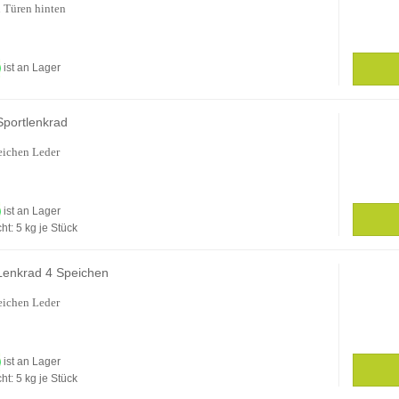
 Türen hinten
ist an Lager
Sportlenkrad
eichen Leder
ist an Lager
ht:
5
kg je Stück
Lenkrad 4 Speichen
eichen Leder
ist an Lager
ht:
5
kg je Stück