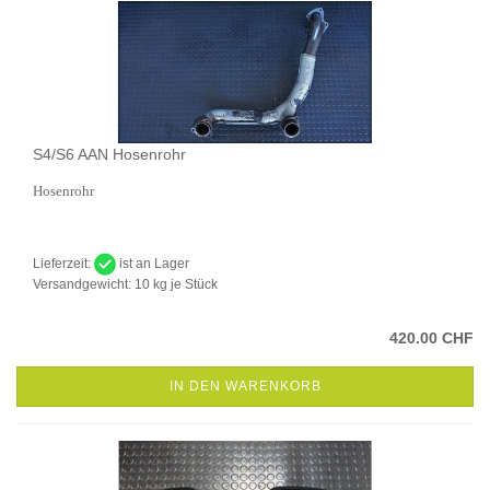
S4/S6 AAN Hosenrohr
Hosenrohr
Lieferzeit:
ist an Lager
Versandgewicht:
10
kg je Stück
420.00 CHF
IN DEN WARENKORB