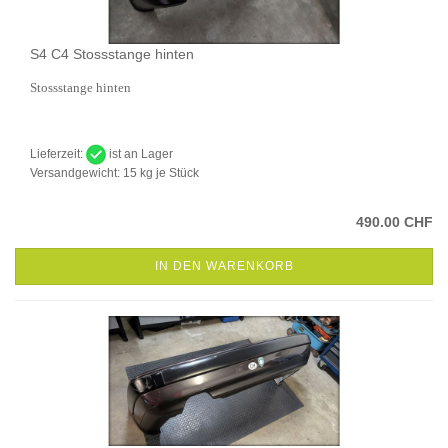
S4 C4 Stossstange hinten
Stossstange hinten
Lieferzeit:
ist an Lager
Versandgewicht:
15
kg je Stück
490.00 CHF
IN DEN WARENKORB