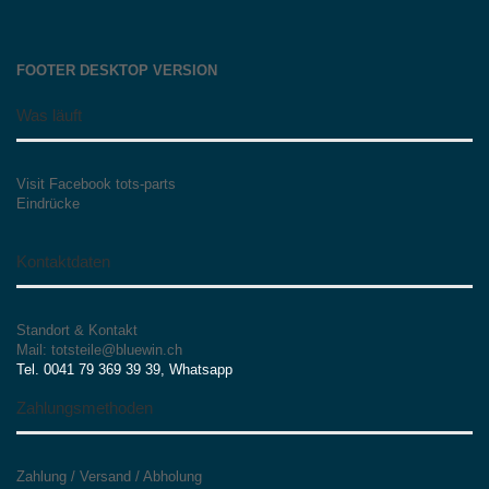
FOOTER DESKTOP VERSION
Was läuft
Visit Facebook tots-parts
Eindrücke
Kontaktdaten
Standort & Kontakt
Mail: totsteile@bluewin.ch
Tel. 0041 79 369 39 39, Whatsapp
Zahlungsmethoden
Zahlung / Versand / Abholung