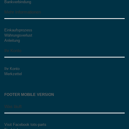
Bankverbindung
Mehr Informationen
Einkaufsprozess
Währungsverlust
Anleitung
Ihr Konto
Ihr Konto
Merkzettel
FOOTER MOBILE VERSION
Was läuft
Visit Facebook tots-parts