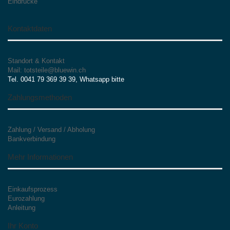
Eindrücke
Kontaktdaten
Standort & Kontakt
Mail: totsteile@bluewin.ch
Tel. 0041 79 369 39 39, Whatsapp bitte
Zahlungsmethoden
Zahlung / Versand / Abholung
Bankverbindung
Mehr Informationen
Einkaufsprozess
Eurozahlung
Anleitung
Ihr Konto