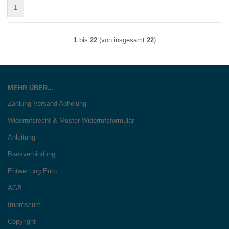
1
1
bis
22
(von insgesamt
22
)
MEHR ÜBER...
Zahlung Versand Abholung
Widerrufsrecht & Muster-Widerrufsformular
Anleitung
Bankverbindung
Entwertung Euro
AGB
Impressum
Copyright