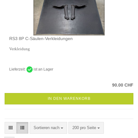
RS3 8P C-Säulen-Verkleidungen
Verkleidung
Lieferzeit:
ist an Lager
90.00 CHF
IN DEN WARENKORB
Sortieren nach
pro Seite
Sortieren nach
200 pro Seite